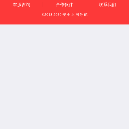
在线咨询
工业铝型材资讯
微信扫一
联系电话
全国服务热线