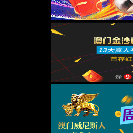
您的位置：
首页
>
应用案例
>
机器人工作站安全防护
热门关键词：
机械设备护罩厂家
工业铝型材设计
工业
机
作者：
信息摘要：
在智能制造升级的浪潮中，工业机器人的高效运转离不开可
在智能制造升级的浪潮中，工业机器人的高效运转离不开可靠的安