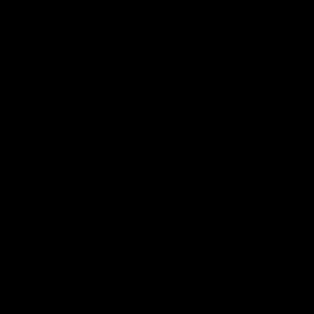
支持按需定制6米以上不变形工业铝型材的厂家