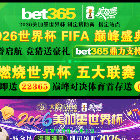
咨询热线：133-8190-9
头工厂
工业铝型材
铝型材围栏
铝型材框架
产
联系我们