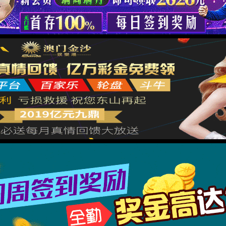
：铝型材防护罩应用案例
铝型材规格
铝合金围栏价格
器人工作站安全防护：铝型材防护罩应用
 3522浦京集团vip铝业
编辑： 3522浦京集团vip铝业
来源：
发布日期： 2026.
靠的安全防护方案。3522浦京集团vip铝型材为某自动化企业定制的
全防护方案。3522浦京集团vip铝型材为某自动化企业定制