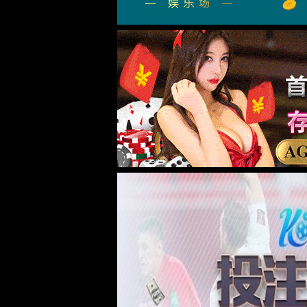
机器人行业安全防护的优选方案。