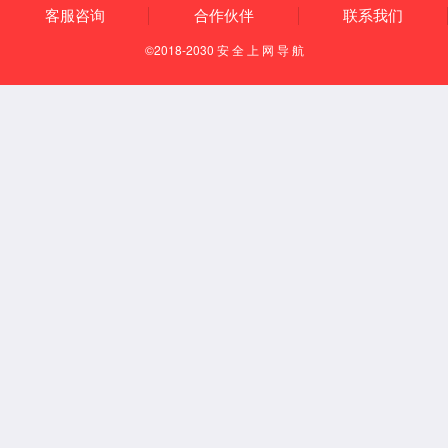
设备外框安全防护罩
铝型材精益流利机架
安全门铝型材机架
3D模型图
在线咨询
微信扫一