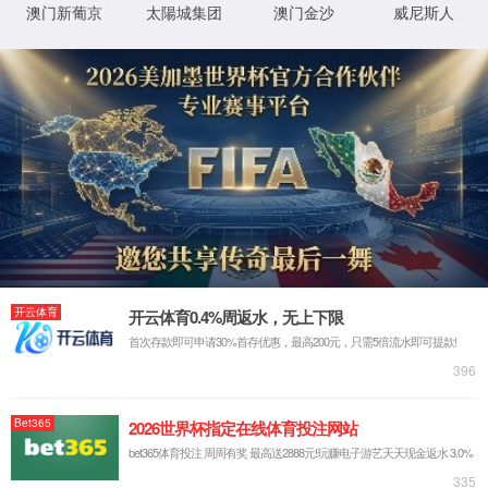
您的位置：
首页
>
产品频道
>
工业铝型材
>
工业铝型材3030
热门关键词：
铝合金型材厂家
工业铝型材价格
流水线防护围栏
3522浦京集团vip产品中心
工业铝型材
铝型材围栏