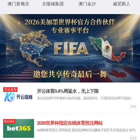
您的位置：
首页
>
产品频道
>
安全门铝型材机架
热门关键词：
铝合金型材厂家
工业铝型材价格
流水线防护围栏
3522浦京集团vip产品中心
工业铝型材
铝型材围栏