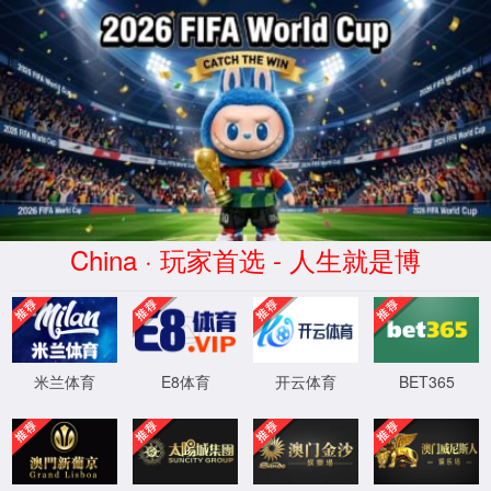
工业铝型材源头工
专注工业铝型材16年
3522浦京集团vip首页
3D模型库
工业
关于3522浦京集团vip
案例新闻
联系我