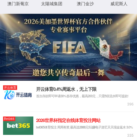
您的位置：
首页
>
产品频道
>
工业铝型材
>
工业铝型材4040
热门关键词：
铝合金型材厂家
工业铝型材价格
流水线防护围栏
3522浦京集团vip产品中心
工业铝型材
铝型材围栏