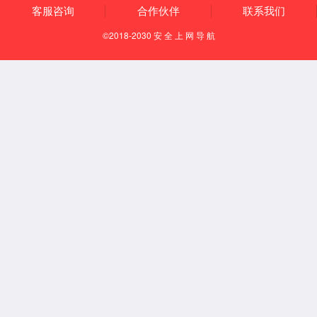
设备外框安全防护罩
铝型材精益流利机架
安全门铝型材机架
3D模型图