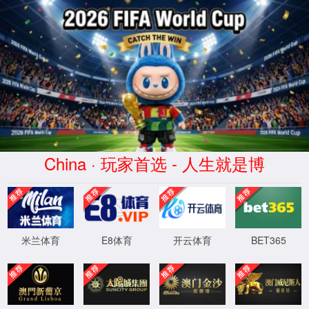
工业铝型材源头工
专注工业铝型材16年
3522浦京集团vip首页
3D模型库
工业
关于3522浦京集团vip
案例新闻
联系我