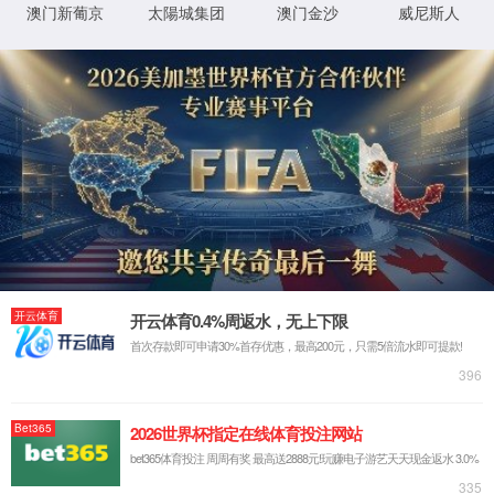
您的位置：
首页
>
产品频道
>
工业铝型材
>
工业铝型材6060
>
热门关键词：
铝合金型材厂家
工业铝型材价格
流水线防护围栏
3522浦京集团vip产品中心
工业铝型材
铝型材围栏