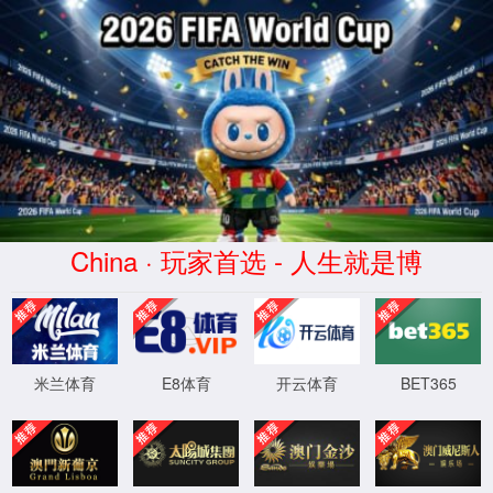
工业铝型材源头工
专注工业铝型材16年
3522浦京集团vip首页
3D模型库
工业
关于3522浦京集团vip
案例新闻
联系我