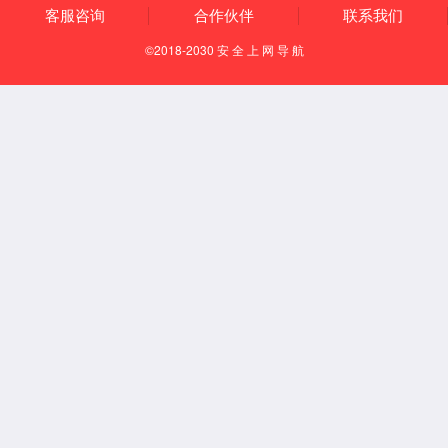
设备外框安全防护罩
铝型材精益流利机架
安全门铝型材机架
3D模型图