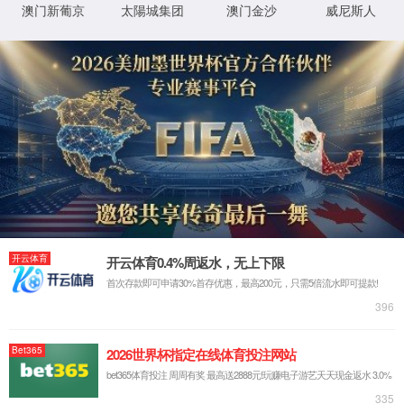
您的位置：
首页
>
产品频道
>
铝型材框架
>
水处理设备机架
热门关键词：
铝合金型材厂家
工业铝型材价格
流水线防护围栏
3522浦京集团vip产品中心
工业铝型材
铝型材围栏